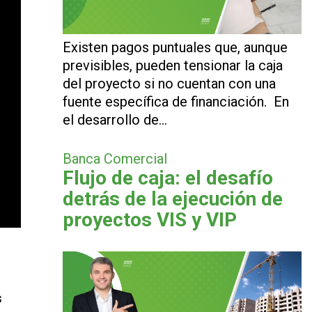
Existen pagos puntuales que, aunque
previsibles, pueden tensionar la caja
del proyecto si no cuentan con una
fuente específica de financiación. En
el desarrollo de…
Banca Comercial
Flujo de caja: el desafío
detrás de la ejecución de
proyectos VIS y VIP
s