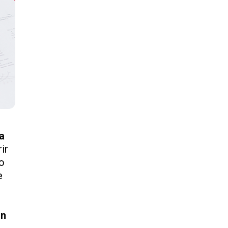
sa
ir
 o
e
ón