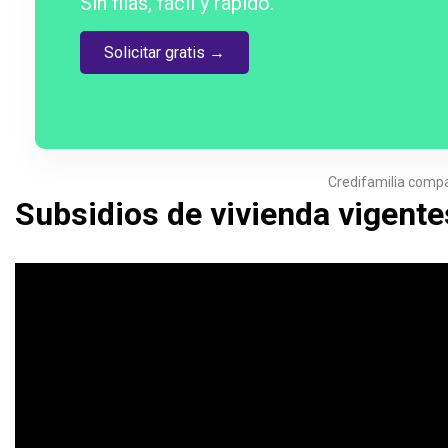
Sin filas, fácil y rápido.
Solicitar gratis →
Credifamilia compa
Subsidios de vivienda vigent