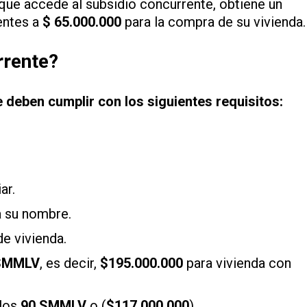
que accede al subsidio concurrente, obtiene un
entes a
$ 65.000.000
para la compra de su vivienda.
rrente?
e deben cumplir con los siguientes requisitos:
.
ar.
a su nombre.
e vivienda.
SMMLV
, es decir,
$195.000.000
para vivienda con
 los
90 SMMLV
o (
$117.000.000
).