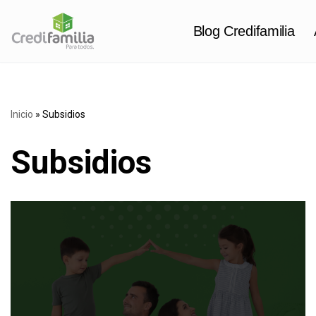
Blog Credifamilia
Saltar
al
contenido
Inicio
»
Subsidios
Subsidios