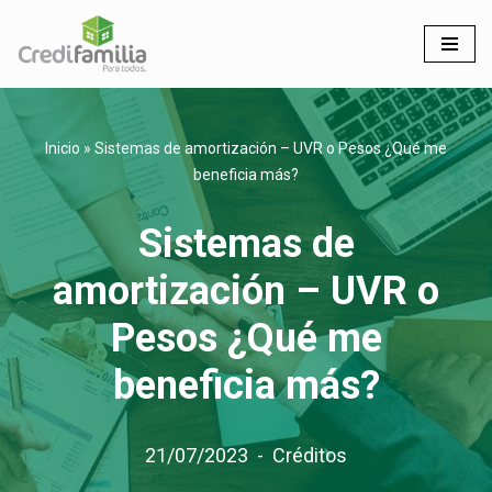
Saltar
al
contenido
Inicio
»
Sistemas de amortización – UVR o Pesos ¿Qué me
beneficia más?
Sistemas de
amortización – UVR o
Pesos ¿Qué me
beneficia más?
21/07/2023
Créditos