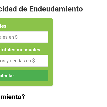
cidad de Endeudamiento
les:
totales mensuales:
alcular
amiento?