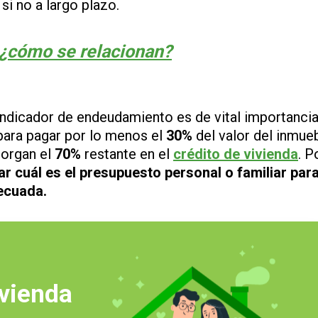
si no a largo plazo.
 ¿cómo se relacionan?
ndicador de endeudamiento es de vital importancia
para pagar por lo menos el
30%
del valor del inmueb
torgan el
70%
restante en el
crédito de vivienda
. P
ar cuál es el presupuesto personal o familiar par
decuada.
ivienda