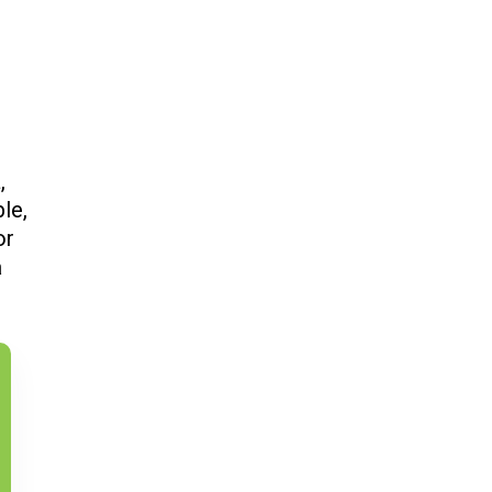
,
le,
or
a