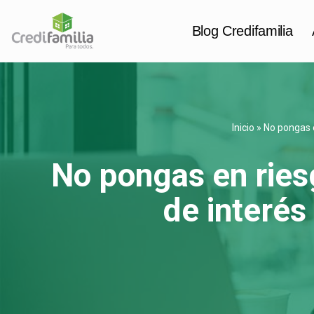
Blog Credifamilia
Saltar
al
contenido
Inicio
»
No pongas e
No pongas en riesg
de interés