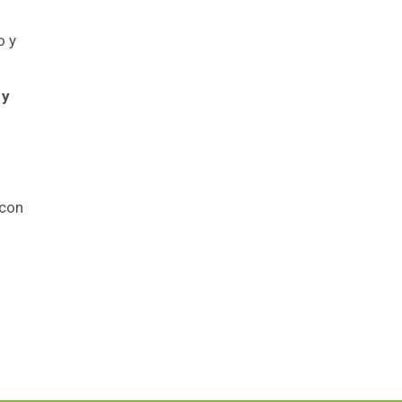
o y
 y
 con