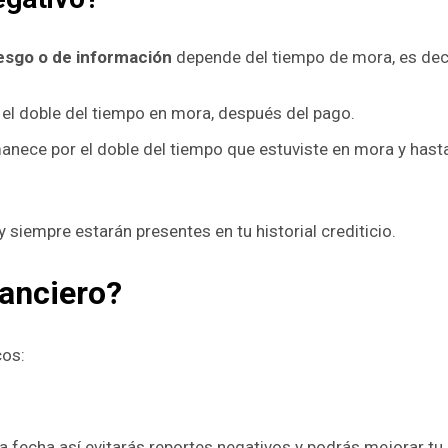
iesgo o de información
depende del tiempo de mora, es deci
a el doble del tiempo en mora, después del pago.
manece por el doble del tiempo que estuviste en mora y hast
siempre estarán presentes en tu historial crediticio.
nanciero?
cos:
 fecha así evitarás reportes negativos y podrás mejorar tu