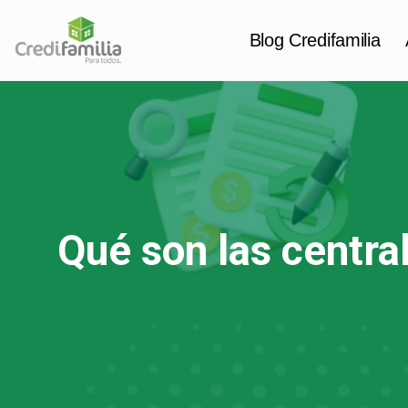
Blog Credifamilia
Saltar
al
contenido
Qué son las centra